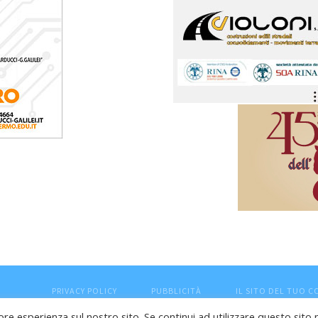
PRIVACY POLICY
PUBBLICITÀ
IL SITO DEL TUO 
ore esperienza sul nostro sito. Se continui ad utilizzare questo sito 