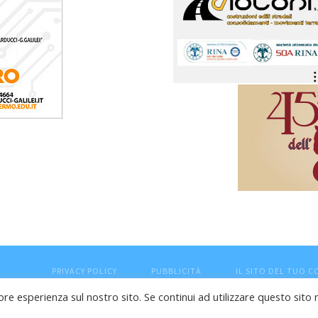
PRIVACY POLICY
PUBBLICITÀ
IL SITO DEL TUO 
ore esperienza sul nostro sito. Se continui ad utilizzare questo sito 
esaro (PU) - Cod.Fisc VTLRFL77B02L500Y - Testata giornalisti