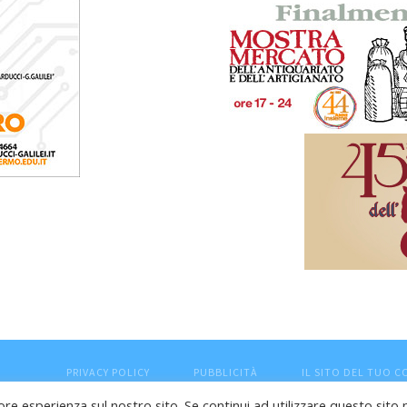
PRIVACY POLICY
PUBBLICITÀ
IL SITO DEL TUO 
ore esperienza sul nostro sito. Se continui ad utilizzare questo sito 