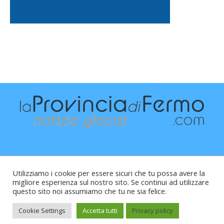
Utilizziamo i cookie per essere sicuri che tu possa avere la
migliore esperienza sul nostro sito. Se continui ad utilizzare
questo sito noi assumiamo che tu ne sia felice.
Raffaele Vitali - via Leopardi 10 - 61121 Pesaro (PU) -
Cod.Fisc VTLRFL77B02L500Y - Testata giornalistica, aut.
Cookie Settings
Accetta tutti
Privacy policy
Trib.Fermo n.04/2010 del 05/08/2010