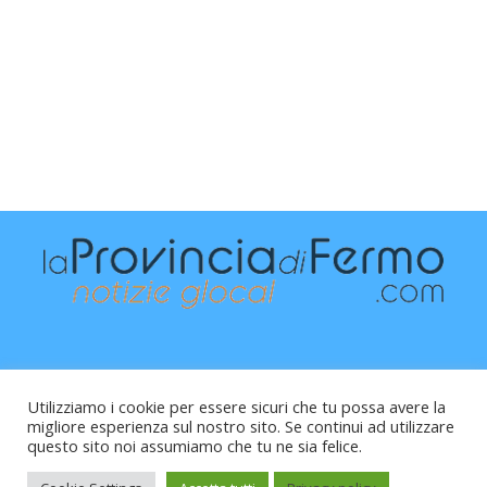
Utilizziamo i cookie per essere sicuri che tu possa avere la
migliore esperienza sul nostro sito. Se continui ad utilizzare
questo sito noi assumiamo che tu ne sia felice.
Raffaele Vitali - via Leopardi 10 - 61121 Pesaro (PU) -
Cod.Fisc VTLRFL77B02L500Y - Testata giornalistica, aut.