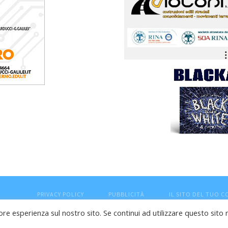
PRIVACY POLICY
PUBBLICITÀ
IL SITO DEL TUO 
ore esperienza sul nostro sito. Se continui ad utilizzare questo sito 
esaro (PU) - Cod.Fisc VTLRFL77B02L500Y - Testata giornalisti