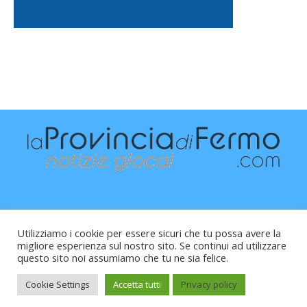
Utilizziamo i cookie per essere sicuri che tu possa avere la
migliore esperienza sul nostro sito. Se continui ad utilizzare
questo sito noi assumiamo che tu ne sia felice.
Raffaele Vitali - via Leopardi 10 - 61121 Pesaro (PU) -
Cod.Fisc VTLRFL77B02L500Y - Testata giornalistica, aut.
Cookie Settings
Accetta tutti
Privacy policy
Trib.Fermo n.04/2010 del 05/08/2010