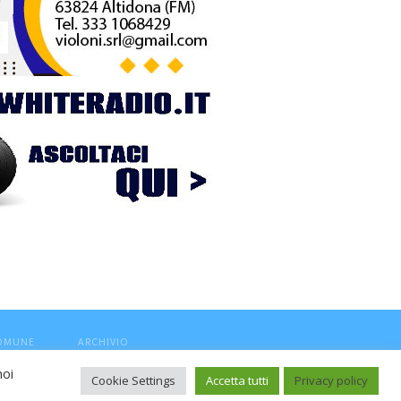
COMUNE
ARCHIVIO
noi
Cookie Settings
Accetta tutti
Privacy policy
ca, aut. Trib.Fermo n.04/2010 del 05/08/2010