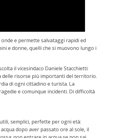
 onde e permette salvataggi rapidi ed
omini e donne, quelli che si muovono lungo i
lta il vicesindaco Daniele Stacchietti:
elle risorse più importanti del territorio.
dia di ogni cittadino e turista. La
ragedie e comunque incidenti. Di difficoltà
li, semplici, perfette per ogni età:
acqua dopo aver passato ore al sole, il
rossa; non entrare in acqua se non sai