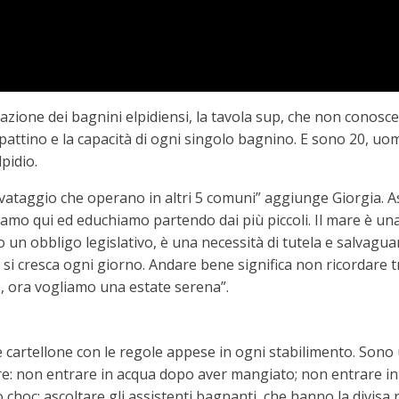
zione dei bagnini elpidiensi, la tavola sup, che non conosce
o pattino e la capacità di ogni singolo bagnino. E sono 20, u
pidio.
ataggio che operano in altri 5 comuni” aggiunge Giorgia. Asco
mo qui ed educhiamo partendo dai più piccoli. Il mare è una d
o un obbligo legislativo, è una necessità di tutela e salvaguar
 si cresca ogni giorno. Andare bene significa non ricordare t
, ora vogliamo una estate serena”.
artellone con le regole appese in ogni stabilimento. Sono uti
re: non entrare in acqua dopo aver mangiato; non entrare in 
oc; ascoltare gli assistenti bagnanti, che hanno la divisa 