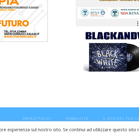
PRIVACY POLICY
PUBBLICITÀ
IL SITO DEL TUO 
ore esperienza sul nostro sito. Se continui ad utilizzare questo sito 
esaro (PU) - Cod.Fisc VTLRFL77B02L500Y - Testata giornalisti