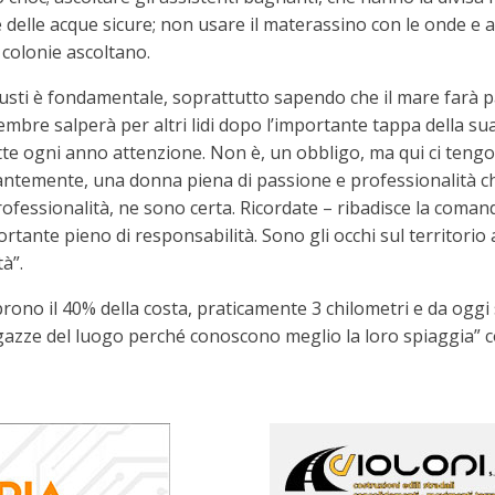
 delle acque sicure; non usare il materassino con le onde e a
e colonie ascoltano.
usti è fondamentale, soprattutto sapendo che il mare farà part
bre salperà per altri lidi dopo l’importante tappa della sua
e ogni anno attenzione. Non è, un obbligo, ma qui ci tengo
stantemente, una donna piena di passione e professionalità 
ofessionalità, ne sono certa. Ricordate – ribadisce la coman
rtante pieno di responsabilità. Sono gli occhi sul territorio 
tà”.
prono il 40% della costa, praticamente 3 chilometri e da oggi 
gazze del luogo perché conoscono meglio la loro spiaggia” c