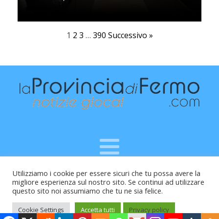
1
2
3
…
390
Successivo »
Utilizziamo i cookie per essere sicuri che tu possa avere la
Raffaele Vitali - via Leopardi 10 - 61121 Pesaro (PU) -
migliore esperienza sul nostro sito. Se continui ad utilizzare
Cod.Fisc VTLRFL77B02L500Y - Testata giornalistica, aut.
questo sito noi assumiamo che tu ne sia felice.
Trib.Fermo n.04/2010 del 05/08/2010
Cookie Settings
Accetta tutti
Privacy policy