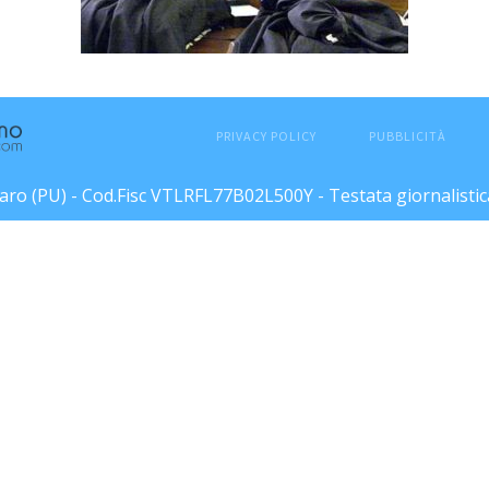
PRIVACY POLICY
PUBBLICITÀ
esaro (PU) - Cod.Fisc VTLRFL77B02L500Y - Testata giornalisti