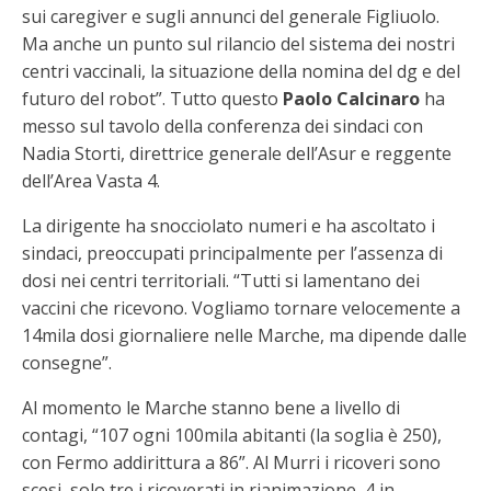
sui caregiver e sugli annunci del generale Figliuolo.
Ma anche un punto sul rilancio del sistema dei nostri
centri vaccinali, la situazione della nomina del dg e del
futuro del robot”. Tutto questo
Paolo Calcinaro
ha
messo sul tavolo della conferenza dei sindaci con
Nadia Storti, direttrice generale dell’Asur e reggente
dell’Area Vasta 4.
La dirigente ha snocciolato numeri e ha ascoltato i
sindaci, preoccupati principalmente per l’assenza di
dosi nei centri territoriali. “Tutti si lamentano dei
vaccini che ricevono. Vogliamo tornare velocemente a
14mila dosi giornaliere nelle Marche, ma dipende dalle
consegne”.
Al momento le Marche stanno bene a livello di
contagi, “107 ogni 100mila abitanti (la soglia è 250),
con Fermo addirittura a 86”. Al Murri i ricoveri sono
scesi, solo tre i ricoverati in rianimazione, 4 in