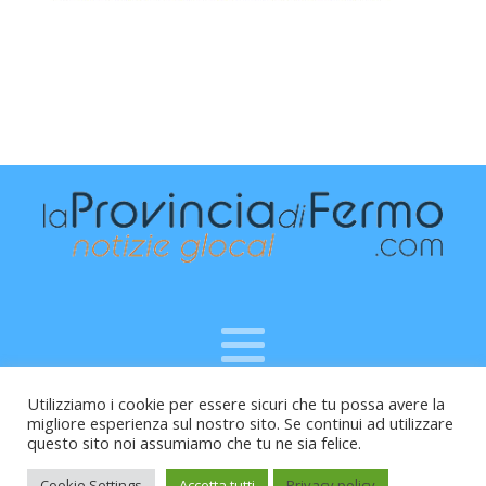
Utilizziamo i cookie per essere sicuri che tu possa avere la
Raffaele Vitali - via Leopardi 10 - 61121 Pesaro (PU) -
migliore esperienza sul nostro sito. Se continui ad utilizzare
Cod.Fisc VTLRFL77B02L500Y - Testata giornalistica, aut.
questo sito noi assumiamo che tu ne sia felice.
Trib.Fermo n.04/2010 del 05/08/2010
Cookie Settings
Accetta tutti
Privacy policy