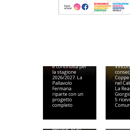
Dal Volley S3
alle prime
squadre, qualità
e continuità per
Vincon
la stagione
consec
2026/2027. La
Coppe
Pallavolo
nel Cal
Fermana
La Rea
riparte con un
Giorgio
progetto
5 ricev
completo
Comu
Picenum
Festival, gran