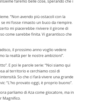
e insieme faremo belle cose, sperando che i
ieme. “Non avendo più ostacoli con la
e se mi fosse rimasto un buco da riempire.
 certo mi piacerebbe rivivere il girone di
 so come sarebbe finita. Vi garantisco che
ibadisco, il prossimo anno voglio vedere
o la realtà per le nostre ambizioni”.
o”. E poi le parole serie: “Noi siamo qui
a al territorio e cerchiamo così di
intensità. So che ci farà vivere una grande
ovic: “L’ho provato oggi, è proprio buono”.
ncora parliamo di Aza come giocatore, ma in
r Magnifico.