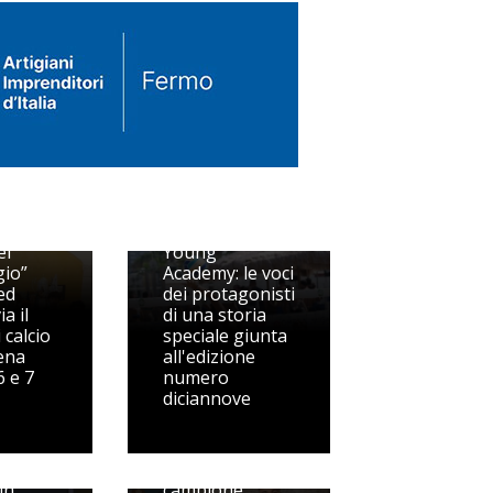
 in
i
Beach Volley
el
Young
gio”
Academy: le voci
ed
dei protagonisti
ia il
di una storia
 calcio
speciale giunta
rena
all'edizione
6 e 7
numero
diciannove
, c'è
Rugby: nella
main
squadra
in
campione