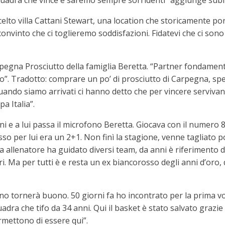
 squadra che vince e saremo sempre sorridenti” aggiunge sub
celto villa Cattani Stewart, una location che storicamente p
nvinto che ci toglieremo soddisfazioni. Fidatevi che ci sono
egna Prosciutto della famiglia Beretta. “Partner fondamental
ro”. Tradotto: comprare un po’ di prosciutto di Carpegna, s
“Quando siamo arrivati ci hanno detto che per vincere serviv
pa Italia”.
ni e a lui passa il microfono Beretta. Giocava con il numero 8
o per lui era un 2+1. Non finì la stagione, venne tagliato po
 allenatore ha guidato diversi team, da anni è riferimento di 
ri. Ma per tutti è e resta un ex biancorosso degli anni d’oro, 
iano tornerà buono. 50 giorni fa ho incontrato per la prima v
dra che tifo da 34 anni. Qui il basket è stato salvato grazie 
rmettono di essere qui”.