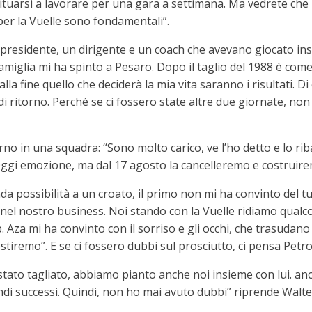
iabituarsi a lavorare per una gara a settimana. Ma vedrete ch
 per la Vuelle sono fondamentali”.
presidente, un dirigente e un coach che avevano giocato ins
amiglia mi ha spinto a Pesaro. Dopo il taglio del 1988 è com
lla fine quello che deciderà la mia vita saranno i risultati. Di
i ritorno. Perché se ci fossero state altre due giornate, non
torno in una squadra: “Sono molto carico, ve l’ho detto e lo r
Oggi emozione, ma dal 17 agosto la cancelleremo e costruirem
possibilità a un croato, il primo non mi ha convinto del tutt
nel nostro business. Noi stando con la Vuelle ridiamo qualcos
Aza mi ha convinto con il sorriso e gli occhi, che trasudano 
stiremo”. E se ci fossero dubbi sul prosciutto, ci pensa Petr
stato tagliato, abbiamo pianto anche noi insieme con lui. a
ndi successi. Quindi, non ho mai avuto dubbi” riprende Walte