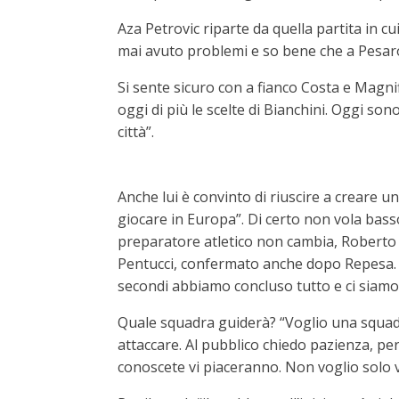
Aza Petrovic riparte da quella partita in 
mai avuto problemi e so bene che a Pesaro
Si sente sicuro con a fianco Costa e Magnif
oggi di più le scelte di Bianchini. Oggi so
città”.
Anche lui è convinto di riuscire a creare u
giocare in Europa”. Di certo non vola basso
preparatore atletico non cambia, Roberto V
Pentucci, confermato anche dopo Repesa. 
secondi abbiamo concluso tutto e ci siamo 
Quale squadra guiderà? “Voglio una squadr
attaccare. Al pubblico chiedo pazienza, pe
conoscete vi piaceranno. Non voglio solo v