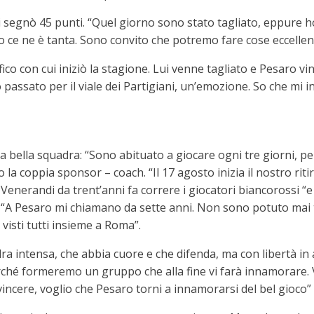
cui segnò 45 punti. “Quel giorno sono stato tagliato, eppure 
 ce ne è tanta. Sono convito che potremo fare cose eccellen
ico con cui iniziò la stagione. Lui venne tagliato e Pesaro vi
no passato per il viale dei Partigiani, un’emozione. So che m
na bella squadra: “Sono abituato a giocare ogni tre giorni, p
 la coppia sponsor – coach. “Il 17 agosto inizia il nostro riti
enerandi da trent’anni fa correre i giocatori biancorossi “e 
“A Pesaro mi chiamano da sette anni. Non sono potuto mai t
visti tutti insieme a Roma”.
a intensa, che abbia cuore e che difenda, ma con libertà in 
rché formeremo un gruppo che alla fine vi farà innamorare. 
incere, voglio che Pesaro torni a innamorarsi del bel gioco”