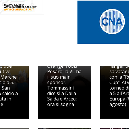
Scendono
Nasce la CMT
campo gl
o due
Orange Tools
“angeli d
utive
Pesaro: la VL ha
salvatag
 Marche
il suo main
con la “R
cio a 5.
sponsor.
Cup”. Al v
l San
Tommassini
torneo di
 calcio a
dice sì a Dalla
a 5 all’A
uta in
Salda e Arceci:
Europa (
ne
ora si sogna
agosto)
VL Pesaro
fiducia: 
sponsor 