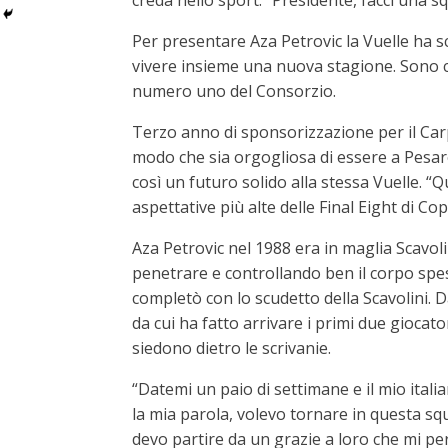
creda nello sport. “Presidente, facci una
Per presentare Aza Petrovic la Vuelle ha s
vivere insieme una nuova stagione. Sono co
numero uno del Consorzio.
Terzo anno di sponsorizzazione per il Carp
modo che sia orgogliosa di essere a Pesa
così un futuro solido alla stessa Vuelle. 
aspettative più alte delle Final Eight di Cop
Aza Petrovic nel 1988 era in maglia Scavoli
penetrare e controllando ben il corpo spess
completò con lo scudetto della Scavolini. Da
da cui ha fatto arrivare i primi due giocato
siedono dietro le scrivanie.
“Datemi un paio di settimane e il mio ital
la mia parola, volevo tornare in questa squa
devo partire da un grazie a loro che mi pe