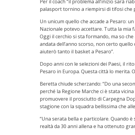
Per il coach “il problema all’inizio sarà r
palasport tornino a riempirsi di tifosi che
Un unicum quello che accade a Pesaro: un 
Nazionale potevo accettare. Tutta la mia f
Oggi il cerchio si sta formando, ma so che a
andata dell’anno scorso, non certo quello d
aiuterò tanto il basket a Pesaro”.
Dopo anni con le selezioni dei Paesi, il ri
Pesaro in Europa. Questa città lo merita. 
Beretta chiude scherzando: “Do una seconda 
perché la Regione Marche ci è stata vicina 
promuovere il prosciutto di Carpegna Dop. 
stagione con la squadra bellissima che alle
“Una serata bella e particolare. Quando è 
realtà da 30 anni allena e ha ottenuto gra