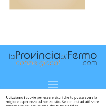
Utilizziamo i cookie per essere sicuri che tu possa avere la
Raffaele Vitali - via Leopardi 10 - 61121 Pesaro (PU) -
migliore esperienza sul nostro sito. Se continui ad utilizzare
Cod.Fisc VTLRFL77B02L500Y - Testata giornalistica, aut.
questo sito noi assumiamo che tu ne sia felice.