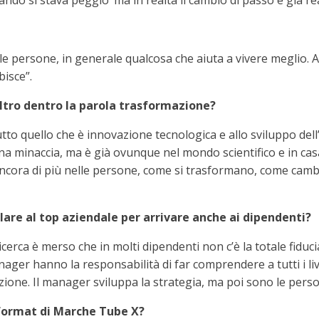
ando si stava peggio’ ma in realtà il cambio di passo è già rea
le persone, in generale qualcosa che aiuta a vivere meglio. 
bisce”.
 altro dentro la parola trasformazione?
utto quello che è innovazione tecnologica e allo sviluppo dell
 una minaccia, ma è già ovunque nel mondo scientifico e in cas
cora di più nelle persone, come si trasformano, come cambia
lare al top aziendale per arrivare anche ai dipendenti?
icerca è merso che in molti dipendenti non c’è la totale fidu
anager hanno la responsabilità di far comprendere a tutti i liv
ione. Il manager sviluppa la strategia, ma poi sono le perso
 format di Marche Tube X?