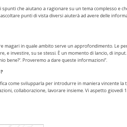
li spunti che aiutano a ragionare su un tema complesso e ch
ascoltare punti di vista diversi aiuterà ad avere delle infor
apire magari in quale ambito serve un approfondimento. Le pe
re, e investire, su se stessi. È un momento di lancio, di input
 mio bene?’. Proveremo a dare queste informazioni”.
e?
ifica come svilupparla per introdurre in maniera vincente la tr
zioni, collaborazione, lavorare insieme. Vi aspetto giovedì 1