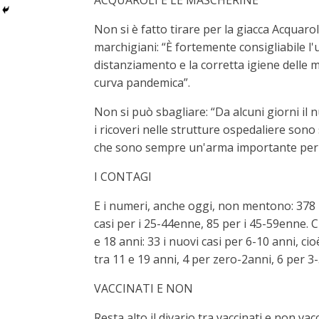
ACQUAROLI E LE MASCHERINE
Non si è fatto tirare per la giacca Acquar
marchigiani: “È fortemente consigliabile 
distanziamento e la corretta igiene delle m
curva pandemica”.
Non si può sbagliare: “Da alcuni giorni il 
i ricoveri nelle strutture ospedaliere son
che sono sempre un'arma importante per co
I CONTAGI
E i numeri, anche oggi, non mentono: 378 nuo
casi per i 25-44enne, 85 per i 45-59enne. Ci
e 18 anni: 33 i nuovi casi per 6-10 anni, 
tra 11 e 19 anni, 4 per zero-2anni, 6 per 3
VACCINATI E NON
Resta alto il divario tra vaccinati e non vac