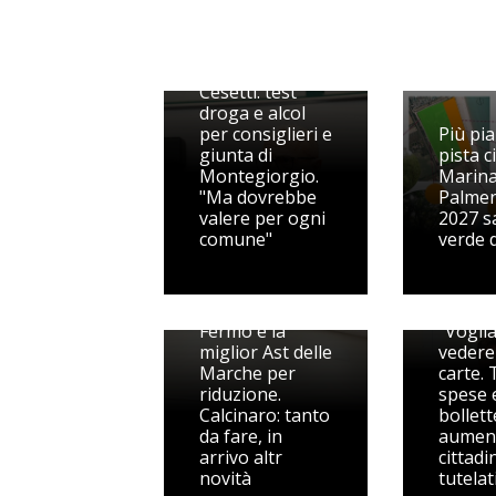
La proposta di
Cesetti: test
droga e alcol
per consiglieri e
Più pia
giunta di
pista ci
Montegiorgio.
Marin
"Ma dovrebbe
Palmen
valere per ogni
2027 sa
comune"
verde 
Il PD m
Tenna
Liste d'attesa,
sotto 
Fermo è la
"Vogli
miglior Ast delle
vedere 
Marche per
carte.
riduzione.
spese e
Calcinaro: tanto
bollett
da fare, in
aument
arrivo altr
cittadi
novità
tutelat