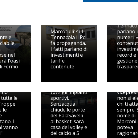
Tennacol
Marcotulli: sul
parlano i
nte e
Tennacola il Pd
numeri: «
clabile,
fa propaganda.
contenut
a
I fatti parlano di
investim
se nel
investimenti e
record e
rà l'oasi
tariffe
gestione
di Fermo
contenute
traspare
ette il
Pedaso, 
cola
spegne i
accusa:
Riorganizzati
sul
amo
tutti gli impianti
vicepresi
tutte le
sportivi.
non si e
 Troppe
Senzacqua
chi ti att
 le
chiude le porte
sempre. 
e
del PalaSavelli
nome di
ano. I
al basket: sarà
Marconi 
ni vanno
casa del volley e
poteva
i"
del calcio a 5
ragionar