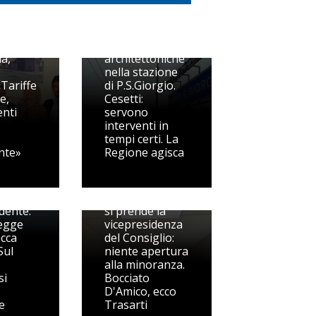
Barriere
a,
architettoniche
nella stazione
Tariffe
di P.S.Giorgio.
e,
Cesetti:
enti
servono
interventi in
tempi certi. La
nte»
Regione agisca
Berdini
l fuoco
Pedaso, Berdini
dente:
si prende la
legge
vicepresidenza
acca
del Consiglio:
Sul
niente apertura
alla minoranza.
si
Bocciato
D'Amico, ecco
e
Trasarti