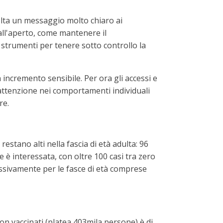
volta un messaggio molto chiaro ai
all'aperto, come mantenere il
 strumenti per tenere sotto controllo la
 incremento sensibile. Per ora gli accessi e
 attenzione nei comportamenti individuali
re.
estano alti nella fascia di età adulta: 96
e è interessata, con oltre 100 casi tra zero
essivamente per le fasce di età comprese
i non vaccinati (platea 403mila persone) è di