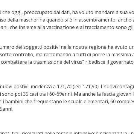
oli che oggi, preoccupato dai dati, ha voluto mandare a sua 
l'uso della mascherina quando si è in assembramento, anche 
ani, che insieme alla vaccinazione e al tracciamento sono gli
numero dei soggetti positivi nella nostra regione ha avuto un
o sotto controllo, ma raccomando a tutti di porre la massima
mbattere la trasmissione del virus” ribadisce il governato
vi postivi, incidenza a 171,70 (ieri 171,90). I nuovi contagi r
 sono poi 35 casi tra i 60-69enni. Ma anche la fascia giovanil
cioè i bambini che frequentano le scuole elementari, 60 compl
-5anni.
cinati tra i ricoverati nelle terapie intensive: l'incidenza tra 