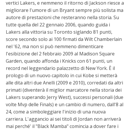
vertici Lakers, e nemmeno il ritorno di Jackson riesce a
migliorare l'umore di un Bryant sempre più solista ma
autore di prestazioni che resteranno nella storia. Su
tutte quella del 22 gennaio 2006, quando guida i
Lakers alla vittoria su Toronto siglando 81 punti,
score secondo solo ai 100 firmati da Wilt Chamberlain
nel '62, ma non si può nemmeno dimenticare
l'esibizione del 2 febbraio 2009 al Madison Square
Garden, quando affonda i Knicks con 61 punti, un
record nel leggendario palazzetto di New York. È il
prologo di un nuovo capitolo in cui Kobe si metterà
alle dita altri due Anelli (2009 e 2010), corredati da altri
primati (diventerà il miglior marcatore nella storia dei
Lakers superando Jerry West), successi personali (due
volte Mvp delle Finals) e un cambio di numero, dall'8 al
24, come a simboleggiare l'inizio di una nuova
carriera. L'aggancio ai sei titoli di Jordan non arriverà
mai perché' il "Black Mamba" comincia a dover fare i