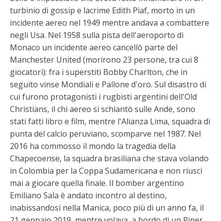
turbinio di gossip e lacrime Edith Piaf, morto in un
incidente aereo nel 1949 mentre andava a combattere
negli Usa. Nel 1958 sulla pista dell'aeroporto di
Monaco un incidente aereo cancellò parte del
Manchester United (morirono 23 persone, tra cui 8
giocatori): fra i superstiti Bobby Charlton, che in
seguito vinse Mondiali e Pallone d'oro. Sul disastro di
cui furono protagonisti i rugbisti argentini dell'Old
Christians, il chi aereo si schiantò sulle Ande, sono
stati fatti libro e film, mentre l'Alianza Lima, squadra di
punta del calcio peruviano, scomparve nel 1987. Nel
2016 ha commosso il mondo la tragedia della
Chapecoense, la squadra brasiliana che stava volando
in Colombia per la Coppa Sudamericana e non riuscì
mai a giocare quella finale. Il bomber argentino
Emiliano Sala è andato incontro al destino,
inabissandosi nella Manica, poco più di un anno fa, il
21 gennaio 2019, mentre volava, a bordo di un Piper,