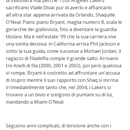
la indosserà mai perché' i Los Angeles Lakers
sacrificano Vlade Divac pur di averlo e affiancarlo
all'altra star appena arrivata da Orlando, Shaquille
O'Neal. Piano piano Bryant, maglia numero 8, scala le
gerarchie dei gialloviola, fino a diventare la guardia
titolare. Ma è nell'estate '99 che la sua carriera vive
una svolta decisiva: in California arriva Phil Jackson e
sotto la sua guida, come successe a Michael Jordan, il
ragazzo di Filadelfia compie il grande salto. Arrivano
tre Anelli di fila (2000, 2001 e 2002), poi però qualcosa
si rompe, Bryant è costretto ad affrontare un'accusa
di stupro mentre il suo rapporto con Shaq si incrina
irrimediabilmente tanto che, nel 2004, i Lakers si
trovano a un bivio e scelgono di puntare su di lui,
mandando a Miami O'Neal.
Seguono anni complicati, di tensione anche con i