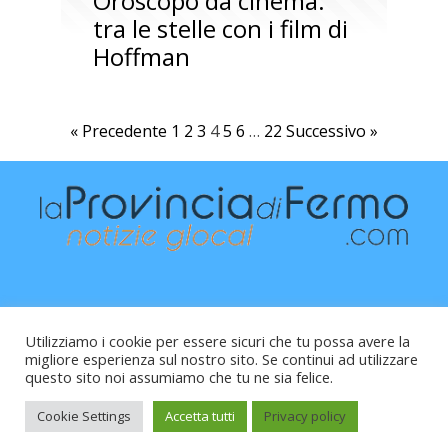
Oroscopo da cinema:
tra le stelle con i film di
Hoffman
« Precedente
1
2
3
4
5
6
…
22
Successivo »
Utilizziamo i cookie per essere sicuri che tu possa avere la
migliore esperienza sul nostro sito. Se continui ad utilizzare
questo sito noi assumiamo che tu ne sia felice.
Raffaele Vitali - via Leopardi 10 - 61121 Pesaro (PU) -
Cod.Fisc VTLRFL77B02L500Y - Testata giornalistica, aut.
Cookie Settings
Accetta tutti
Privacy policy
Trib.Fermo n.04/2010 del 05/08/2010