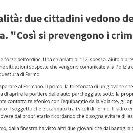
galità: due cittadini vedono d
a. "Così si prevengono i crim
 e forze dell’ordine. Una chiamata al 112, spesso, aiuta a p
he situazioni sospette che vengono comunicate alla Polizia d
 questura di Fermo.
 sperare al Fermano. Il primo, la telefonata di un giovane ch
 di aprire le portiere delle auto parcheggiate sotto la prop
e contatto telefonico con l’equipaggio della Volante, gli 
to il soggetto che è scappato tra i vicoli di Fermo. Il ladro 
overe dal proprietario ricordando che bisogna evitare di lasc
o, dalla finestra ha visto altri due giovani che dal bagagliai