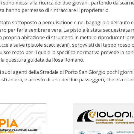
i si sono messi alla ricerca dei due giovani, partendo da scarn
za hanno permesso di rintracciare il proprietario.
stato sottoposto a perquisizione e nel bagagliaio dell’auto è 
ero per farla sembrare vera. La pistola è stata sequestrata m
la propria abitazione di strumenti in metallo riproducenti ar
ce a salve (pistole scacciacani), sprovvisti del tappo rosso 
uisce reato per il quale la specifica normativa prevede la san
a la questura guidata da Rosa Romano.
suoi agenti della Stradale di Porto San Giorgio pochi giorni f
straniera, e arresto di uno dei due passeggeri, che era ricer