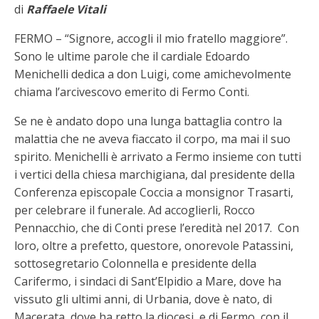
di
Raffaele Vitali
FERMO – “Signore, accogli il mio fratello maggiore”.
Sono le ultime parole che il cardiale Edoardo
Menichelli dedica a don Luigi, come amichevolmente
chiama l’arcivescovo emerito di Fermo Conti.
Se ne è andato dopo una lunga battaglia contro la
malattia che ne aveva fiaccato il corpo, ma mai il suo
spirito. Menichelli è arrivato a Fermo insieme con tutti
i vertici della chiesa marchigiana, dal presidente della
Conferenza episcopale Coccia a monsignor Trasarti,
per celebrare il funerale. Ad accoglierli, Rocco
Pennacchio, che di Conti prese l’eredità nel 2017. Con
loro, oltre a prefetto, questore, onorevole Patassini,
sottosegretario Colonnella e presidente della
Carifermo, i sindaci di Sant’Elpidio a Mare, dove ha
vissuto gli ultimi anni, di Urbania, dove è nato, di
Macerata, dove ha retto la diocesi, e di Fermo, con il