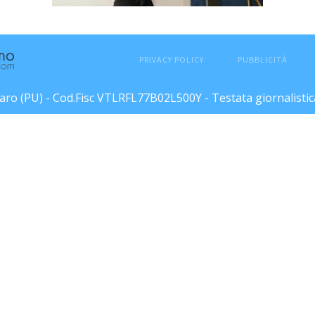
PRIVACY POLICY
PUBBLICITÀ
esaro (PU) - Cod.Fisc VTLRFL77B02L500Y - Testata giornalisti