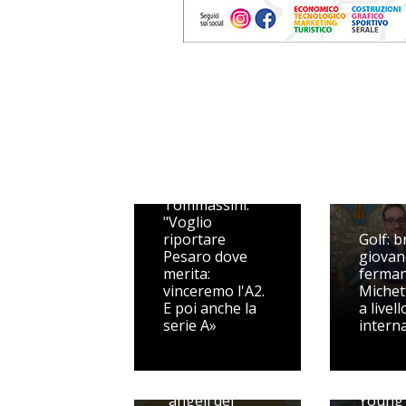
VL Pesaro, CMT
è title sponsor.
Arceci: "Un
regalo alla
città".
Tommassini:
"Voglio
riportare
Golf: br
Pesaro dove
giovan
merita:
ferman
vinceremo l'A2.
Michet
E poi anche la
a livell
serie A»
intern
Scendono in
campo gli
Beach 
“angeli del
Young