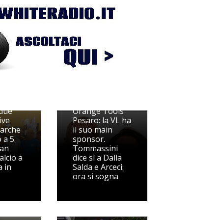
Nasce la CMT
due
Orange Tools
ive
Pesaro: la VL ha
arche
il suo main
 a 5.
sponsor.
San
Tommassini
alcio a
dice sì a Dalla
a in
Salda e Arceci:
ora si sogna