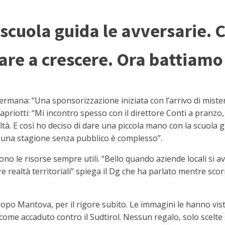
scuola guida le avversarie. 
are a crescere. Ora battiamo
ermana: “Una sponsorizzazione iniziata con l’arrivo di miste
priotti: “Mi incontro spesso con il direttore Conti a pranzo,
ltà. E così ho deciso di dare una piccola mano con la scuola 
una stagione senza pubblico è complesso”.
ono le risorse sempre utili. “Bello quando aziende locali si 
e realtà territoriali” spiega il Dg che ha parlato mentre sc
po Mantova, per il rigore subito. Le immagini le hanno viste
, come accaduto contro il Sudtirol. Nessun regalo, solo scel