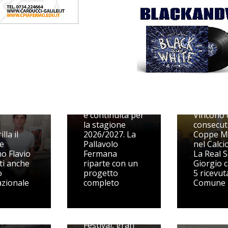
Dal Volley S3
alle prime
squadre, qualità
e continuità per
Vincono 
la stagione
consecut
illa il
2026/2027. La
Coppe M
e
Pallavolo
nel Calcio
o Flavio
Fermana
La Real 
ti anche
riparte con un
Giorgio c
o
progetto
5 ricevut
azionale
completo
Comune
Volley
Picenum
Festival, gran