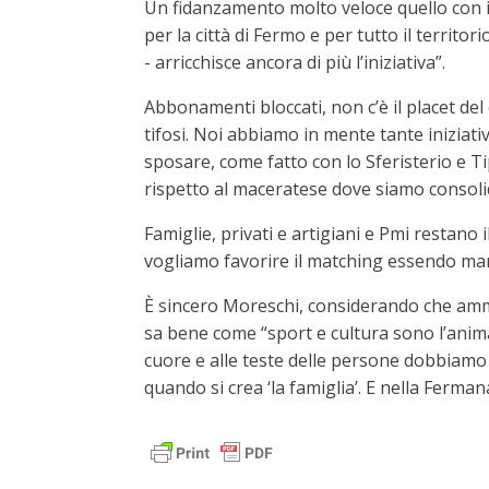
Un fidanzamento molto veloce quello con il
per la città di Fermo e per tutto il territo
- arricchisce ancora di più l’iniziativa”.
Abbonamenti bloccati, non c’è il placet del
tifosi. Noi abbiamo in mente tante iniziat
sposare, come fatto con lo Sferisterio e Ti
rispetto al maceratese dove siamo consol
Famiglie, privati e artigiani e Pmi restano 
vogliamo favorire il matching essendo marc
È sincero Moreschi, considerando che amme
sa bene come “sport e cultura sono l’anima
cuore e alle teste delle persone dobbiamo
quando si crea ‘la famiglia’. E nella Fermana