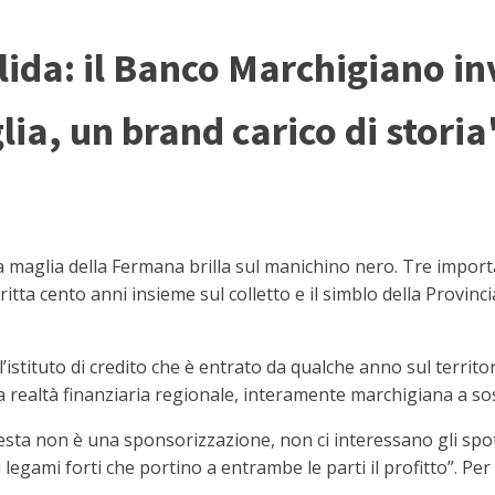
ida: il Banco Marchigiano inv
ia, un brand carico di storia
lia della Fermana brilla sul manichino nero. Tre importan
itta cento anni insieme sul colletto e il simblo della Provinc
’istituto di credito che è entrato da qualche anno sul territ
na realtà finanziaria regionale, interamente marchigiana a sost
“Questa non è una sponsorizzazione, non ci interessano gli sp
 legami forti che portino a entrambe le parti il profitto”. Per