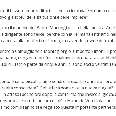
 il tessuto imprenditoriale che lo circonda. Entriamo così in 
vo gialloblù, delle istituzioni e delle imprese”.
, con il marchio del Banco Marchigiano in bella mostra. Andre
Da dirigente sono felice, perché con la Fermana entriamo nel 
ancora alla periferia di Fermo, ma avendo la sede di fronte a
in centro a Campiglione e Montegiorgio. Umberto Simoni, il pre
sima banca, con gente professionalmente preparata e affidabil
 di cui faccio parte da cinque anni, ci sono soci diventati fa
geno: “Siamo piccoli, siamo solidi e in quattro anni tra i pr
a realtà consolidata”. Debutterà domenica la nuova maglia? “
n attesa (poche ore dopo la conferma che invece si gioca, calc
nsor piace a tutti, ancora di più a Maurizio Vecchiola che da
esimo compleanno si è regalato questa importante partners