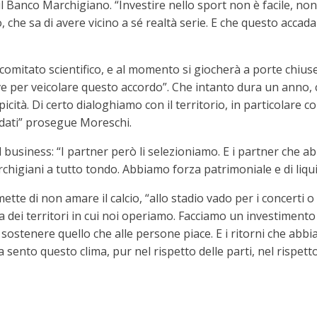
 Banco Marchigiano. “Investire nello sport non è facile, non
rio, che sa di avere vicino a sé realtà serie. E che questo acca
 comitato scientifico, e al momento si giocherà a porte chiuse
ive per veicolare questo accordo”. Che intanto dura un anno,
picità. Di certo dialoghiamo con il territorio, in particolar
idati” prosegue Moreschi.
il business: “I partner però li selezioniamo. E i partner che a
higiani a tutto tondo. Abbiamo forza patrimoniale e di liquid
tte di non amare il calcio, “allo stadio vado per i concerti
 dei territori in cui noi operiamo. Facciamo un investimento
 sostenere quello che alle persone piace. E i ritorni che a
 sento questo clima, pur nel rispetto delle parti, nel rispetto 