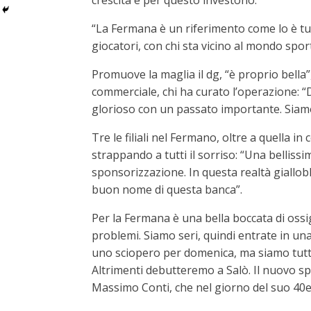
crescita e per questo investono.
“La Fermana è un riferimento come lo è tutto
giocatori, con chi sta vicino al mondo sporti
Promuove la maglia il dg, “è proprio bella”
commerciale, chi ha curato l’operazione: “
glorioso con un passato importante. Siamo 
Tre le filiali nel Fermano, oltre a quella 
strappando a tutti il sorriso: “Una bellis
sponsorizzazione. In questa realtà gialloblù
buon nome di questa banca”.
Per la Fermana è una bella boccata di ossi
problemi. Siamo seri, quindi entrate in un
uno sciopero per domenica, ma siamo tutti i
Altrimenti debutteremo a Salò. Il nuovo spo
Massimo Conti, che nel giorno del suo 40