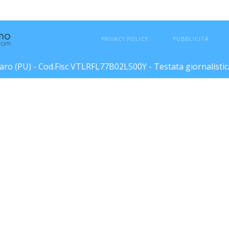
PRIVACY POLICY
PUBBLICITÀ
esaro (PU) - Cod.Fisc VTLRFL77B02L500Y - Testata giornalisti