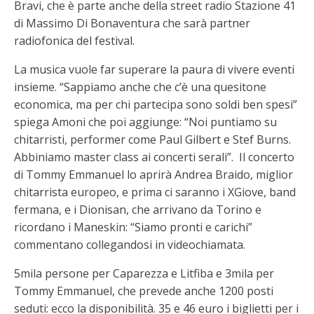
Bravi, che è parte anche della street radio Stazione 41
di Massimo Di Bonaventura che sarà partner
radiofonica del festival.
La musica vuole far superare la paura di vivere eventi
insieme. “Sappiamo anche che c’è una quesitone
economica, ma per chi partecipa sono soldi ben spesi”
spiega Amoni che poi aggiunge: “Noi puntiamo su
chitarristi, performer come Paul Gilbert e Stef Burns.
Abbiniamo master class ai concerti serali”. Il concerto
di Tommy Emmanuel lo aprirà Andrea Braido, miglior
chitarrista europeo, e prima ci saranno i XGiove, band
fermana, e i Dionisan, che arrivano da Torino e
ricordano i Maneskin: “Siamo pronti e carichi”
commentano collegandosi in videochiamata.
5mila persone per Caparezza e Litfiba e 3mila per
Tommy Emmanuel, che prevede anche 1200 posti
seduti: ecco la disponibilità. 35 e 46 euro i biglietti per i