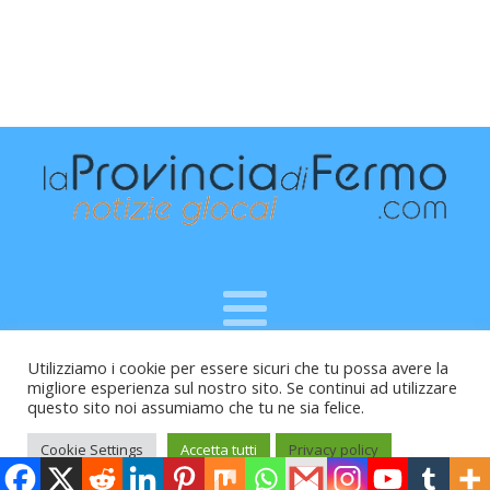
Utilizziamo i cookie per essere sicuri che tu possa avere la
Raffaele Vitali - via Leopardi 10 - 61121 Pesaro (PU) -
migliore esperienza sul nostro sito. Se continui ad utilizzare
Cod.Fisc VTLRFL77B02L500Y - Testata giornalistica, aut.
questo sito noi assumiamo che tu ne sia felice.
Trib.Fermo n.04/2010 del 05/08/2010
Cookie Settings
Accetta tutti
Privacy policy