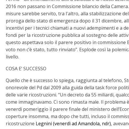
2016 non passano in Commissione bilancio della Camera. I
misure sarebbe servito, tra l'altro, alla stabilizzazione de
proroga dello stato di emergenza dopo il 31 dicembre, al
incentivi per i tecnici chiamati a nuovi adempimenti e a de
fondi per la ricostruzione pubblica al sostegno delle attiv
questo aspettava solo il parere positivo in commissione Bi
voto non c’è stato, tutto rinviato”. Esplode così la polemic
livello.
COSA E’ SUCCESSO
Quello che è successo lo spiega, raggiunta al telefono, 
onorevole del Pd dal 2009 alla guida della task force polit
delle varie ricostruzioni. “Un decreto da 55 miliardi, qua
come immaginavamo. Ci sono rimasta male. Il problema è
venerdì pomeriggio il parere finale del ministero dell’Ec
coperture insomma, ma dopo che tutti, incluso il commiss
ricostruzione
Legnini (venerdì ad Amandola, ndr)
, avevan