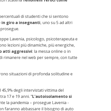
bitori scatena
fenomeni feroci come
ercentuali di studenti che si sentono
e in giro a insegnanti
, uno su 5 ad altri
" prosegue.
iuseppe Lavenia, psicologo, psicoterapeuta e
rvono lezioni più dinamiche, più energiche,
o atti aggressivi
: la messa online o in
o di rimanere nel web per sempre, con tutte
frono situazioni di profonda solitudine e
5,9% degli intervistati vittima del
tra 17 e 19 anni. "
L'autoisolamento si
rante la pandemia – prosegue Lavenia -
 non faranno abbassare il bisogno di auto