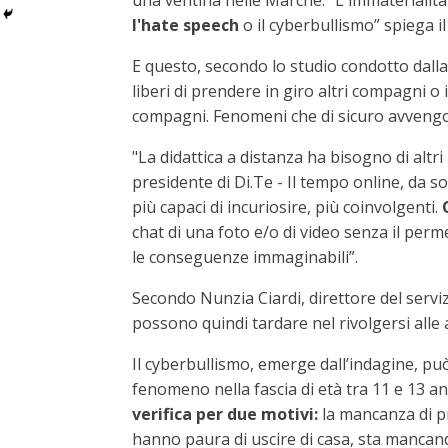
una ventina nelle Marche. "L'immaterialità d
l'hate speech
o il cyberbullismo” spiega i
E questo, secondo lo studio condotto dalla
liberi di prendere in giro altri compagni o 
compagni. Fenomeni che di sicuro avvengon
"La didattica a distanza ha bisogno di altr
presidente di Di.Te - Il tempo online, da so
più capaci di incuriosire, più coinvolgenti.
chat di una foto e/o di video senza il per
le conseguenze immaginabili”.
Secondo Nunzia Ciardi, direttore del serviz
possono quindi tardare nel rivolgersi alle 
Il cyberbullismo, emerge dall’indagine, può
fenomeno nella fascia di età tra 11 e 13 anni
verifica per due motivi:
la mancanza di pr
hanno paura di uscire di casa, sta mancand