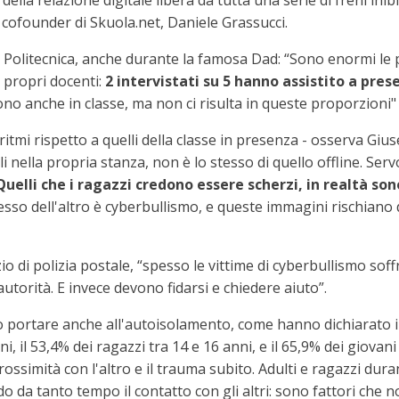
ella relazione digitale libera da tutta una serie di freni ini
l cofounder di Skuola.net, Daniele Grassucci.
 Politecnica, anche durante la famosa Dad: “Sono enormi le p
i propri docenti:
2 intervistati su 5 hanno assistito a pres
o anche in classe, ma non ci risulta in queste proporzioni
i ritmi rispetto a quelli della classe in presenza - osserva G
li nella propria stanza, non è lo stesso di quello offline. Se
Quelli che i ragazzi credono essere scherzi, in realtà son
messo dell'altro è cyberbullismo, e queste immagini rischian
io di polizia postale, “spesso le vittime di cyberbullismo sof
autorità. E invece devono fidarsi e chiedere aiuto”.
 portare anche all'autoisolamento, come hanno dichiarato il 4
, il 53,4% dei ragazzi tra 14 e 16 anni, e il 65,9% dei giovani 
ossimità con l'altro e il trauma subito. Adulti e ragazzi du
o da tanto tempo il contatto con gli altri: sono fattori che