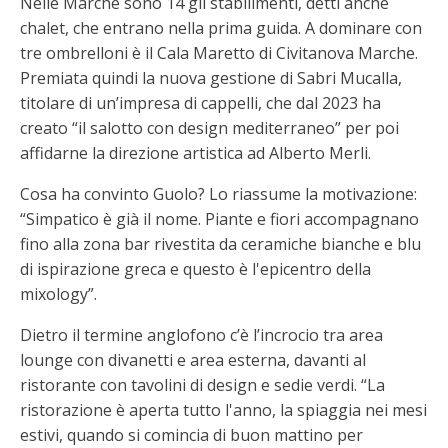
Nelle Marche sono 14 gli stabilimenti, detti anche
chalet, che entrano nella prima guida. A dominare con
tre ombrelloni è il Cala Maretto di Civitanova Marche.
Premiata quindi la nuova gestione di Sabri Mucalla,
titolare di un’impresa di cappelli, che dal 2023 ha
creato “il salotto con design mediterraneo” per poi
affidarne la direzione artistica ad Alberto Merli.
Cosa ha convinto Guolo? Lo riassume la motivazione:
“Simpatico è già il nome. Piante e fiori accompagnano
fino alla zona bar rivestita da ceramiche bianche e blu
di ispirazione greca e questo è l'epicentro della
mixology”.
Dietro il termine anglofono c’è l’incrocio tra area
lounge con divanetti e area esterna, davanti al
ristorante con tavolini di design e sedie verdi. “La
ristorazione è aperta tutto l'anno, la spiaggia nei mesi
estivi, quando si comincia di buon mattino per