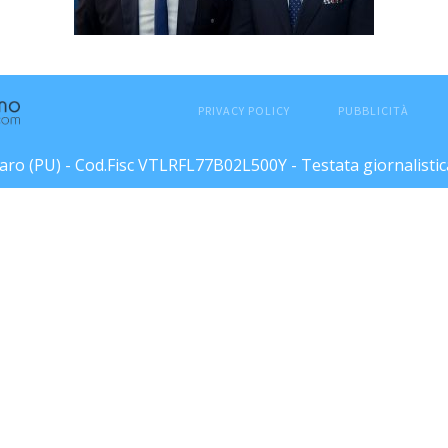
PRIVACY POLICY
PUBBLICITÀ
esaro (PU) - Cod.Fisc VTLRFL77B02L500Y - Testata giornalisti