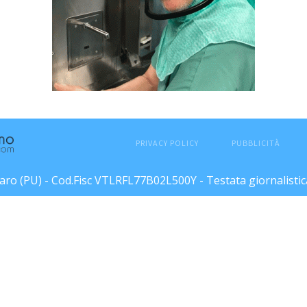
PRIVACY POLICY
PUBBLICITÀ
esaro (PU) - Cod.Fisc VTLRFL77B02L500Y - Testata giornalisti