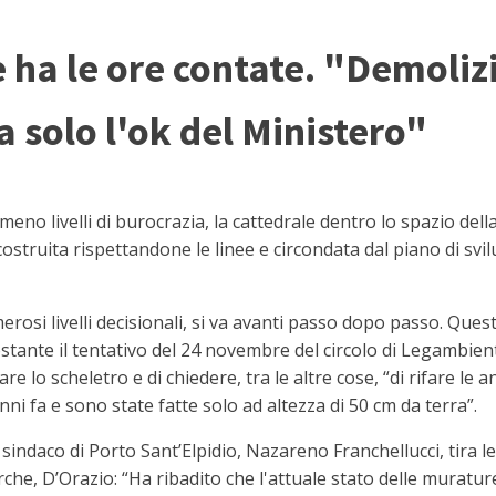
e ha le ore contate. "Demoliz
 solo l'ok del Ministero"
 livelli di burocrazia, la cattedrale dentro lo spazio dell
costruita rispettandone le linee e circondata dal piano di svil
rosi livelli decisionali, si va avanti passo dopo passo. Quest
stante il tentativo del 24 novembre del circolo di Legambie
are lo scheletro e di chiedere, tra le altre cose, “di rifare le 
ni fa e sono state fatte solo ad altezza di 50 cm da terra”.
 sindaco di Porto Sant’Elpidio, Nazareno Franchellucci, tira 
arche, D’Orazio: “Ha ribadito che l'attuale stato delle muratu