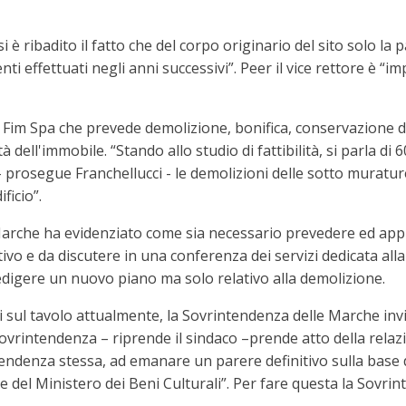
 è ribadito il fatto che del corpo originario del sito solo la p
nti effettuati negli anni successivi”. Peer il vice rettore è 
Fim Spa che prevede demolizione, bonifica, conservazione dei 
 dell'immobile. “Stando allo studio di fattibilità, si parla di 6
 – prosegue Franchellucci - le demolizioni delle sotto muratur
ficio”.
Marche ha evidenziato come sia necessario prevedere ed a
ivo e da discutere in una conferenza dei servizi dedicata all
edigere un nuovo piano ma solo relativo alla demolizione.
i sul tavolo attualmente, la Sovrintendenza delle Marche in
a Sovrintendenza – riprende il sindaco –prende atto della relaz
ntendenza stessa, ad emanare un parere definitivo sulla base d
e del Ministero dei Beni Culturali”. Per fare questa la Sovri