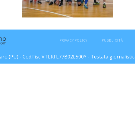
PRIVACY POLICY
PUBBLICITÀ
esaro (PU) - Cod.Fisc VTLRFL77B02L500Y - Testata giornalisti