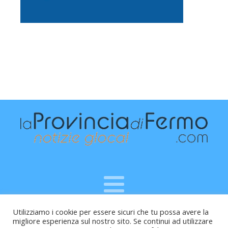
Utilizziamo i cookie per essere sicuri che tu possa avere la
Raffaele Vitali - via Leopardi 10 - 61121 Pesaro (PU) -
migliore esperienza sul nostro sito. Se continui ad utilizzare