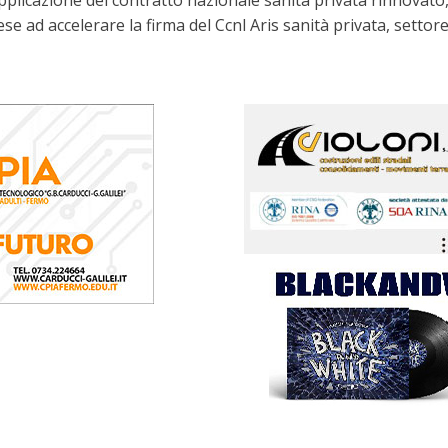
applicazione del contratto nazionale sanità privata rinnovato
se ad accelerare la firma del Ccnl Aris sanità privata, settore 
Guardia di
Finanza,