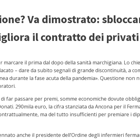
one? Va dimostrato: sbloccar
gliora il contratto dei privati
 marcare il prima dal dopo della sanità marchigiana. Lo chi
sindacato – dare da subito segnali di grande discontinuità, a c
inea durante la fase acuta della pandemia». Questione non n
ratori.
llo di far passare per premi, somme economiche dovute obbli
onati. 290mila euro, la cifra stanziata da Ancona per il Ferm
ontrattualmente, ma del tutto insufficienti per premiare i di
cennato anche il presidente dell’Ordine degli infermieri ferm