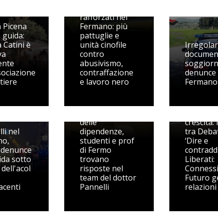
controlli
rafforzati nel
 Picena
Fermano: più
 guida:
pattuglie e
 Catini è
unità cinofile
Irregolar
va
contro
document
ente
abusivismo,
soggiorn
sociazione
contraffazione
denunce 
tiere
e lavoro nero
Fermano
Supporto
Il dibatti
psicologico e
come
prevenzione
strument
delle
crescita: 
li nel
dipendenze,
tra Deba
no,
studenti e prof
‘Dire e
 denunce
di Fermo
contraddi
ida sotto
trovano
Liberati:
 dell'acol
risposte nel
Connessi
team del dottor
Futuro g
acenti
Pannelli
relazioni