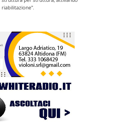
, struttura per struttura, attivando
riabilitazione".