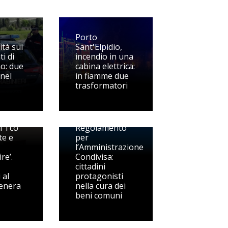
Porto
ità sui
Sant'Elpidio,
i di
incendio in una
o: due
cabina elettrica:
nel
in fiamme due
trasformatori
to
Monte Rinaldo,
o di
approvato il
il Tco
Regolamento
te e
per
l’Amministrazione
re’.
Condivisa:
cittadini
 al
protagonisti
enera
nella cura dei
beni comuni