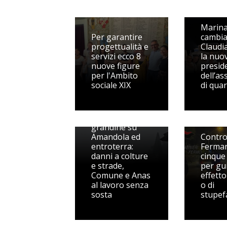
Marina
Per garantire
cambia
progettualità e
Claudia
servizi ecco 8
la nuo
nuove figure
presid
per l'Ambito
dell’as
sociale XIX
di quar
Nubifragio con
grandine su
Amandola ed
Control
entroterra:
Ferma
danni a colture
cinque
e strade,
per gu
Comune e Anas
effetto
al lavoro senza
o di
sosta
stupef