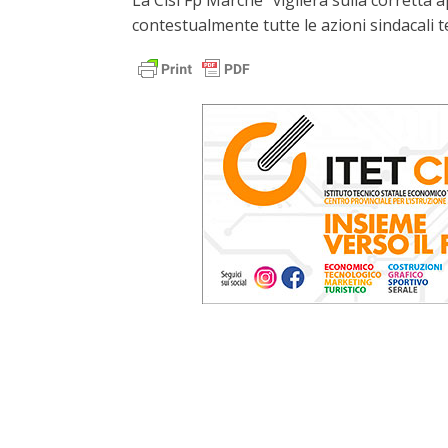
La Cisl Fp Marche "vigilerà sulla corretta 
contestualmente tutte le azioni sindacali te