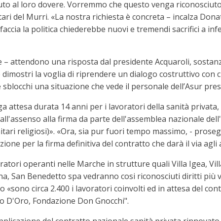
to al loro dovere. Vorremmo che questo venga riconosciuto»,
ari del Murri. «La nostra richiesta è concreta – incalza Dona
accia la politica chiederebbe nuovi e tremendi sacrifici a infer
e – attendono una risposta dal presidente Acquaroli, sostanz
imostri la voglia di riprendere un dialogo costruttivo con c
blocchi una situazione che vede il personale dell’Asur pres
attesa durata 14 anni per i lavoratori della sanità privata, 
 all'assenso alla firma da parte dell'assemblea nazionale dell
sanitari religiosi)». «Ora, sia pur fuori tempo massimo, - pros
one per la firma definitiva del contratto che darà il via agli
ratori operanti nelle Marche in strutture quali Villa Igea, Vill
Anna, San Benedetto spa vedranno cosi riconosciuti diritti più vi
o «sono circa 2.400 i lavoratori coinvolti ed in attesa del co
ilo D'Oro, Fondazione Don Gnocchi".