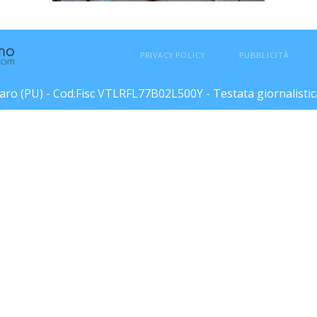
PRIVACY POLICY
PUBBLICITÀ
esaro (PU) - Cod.Fisc VTLRFL77B02L500Y - Testata giornalisti