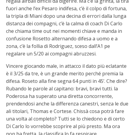
regala airball difficili da digerire. Ma c’è la grinta, la tira
fuori anche l’ex Pesaro indifesa, c’è il colpo di fortuna,
la tripla di Miani dopo una decina di errori dalla lunga
distanza dei compagni, c’è la calma di coach Di Carlo
che chiama time out nei momenti chiave e manda in
confusione Rosetto alternando difesa a uomo e a
zona, c’è la follia di Rodriguez, sceso dall’A1 pe
regalare un 5/20 ai compagni abruzzesi.
Vincere giocando male, in attacco il dato più eclatante
è il 3/25 da tre, è un grande merito perché premia la
difesa. Roseto alla fine segna 64 punti in 45’. Che dire?
Rubando le parole al capitano: bravi, bravi tutti. la
Poderosa ha superato una diretta concorrente,
prendendosi anche la differenza canestri, senza le due
ali titolari, Thomas e Cortese. Chissà cosa potrà fare
una volta al completo? Tutti se lo chiedono e di certo
Di Carlo lo vorrebbe scoprire al più presto. Ma ora
non ha fretta, la classifica lo fa respirare.