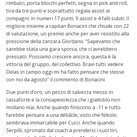
rimbalzi, porta blocchi perfetti, segna in pick and roll,
tira da tre punti e soprattutto regala assist ai
compagni: in numeri 17 punti, 9 assist e 4 falli subiti. Il
migliore insieme a capitan Bonacini che chiude con 22
di valutazione, un premio anche per aver resistito alla
pressione della zanzara Giordano. “Sapevamo che
sarebbe stata una gara sporca, che ci avrebbero
pressato. Possiamo crescere ancora, questa è la
vittoria del gruppo, del collettivo. Bravi tutti. vedere
Delas in campo oggi mi ha fatto pensare che stesse
con noi da agosto” il commento di Bonacini.
Due punti d’oro, un pezzo di salvezza messo in
cassaforte e la consapevolezza che i gialloblù non
mollano mai. Anche quando finiscono a -11 e tutto
farebbe pensare a una débâcle, visto che Nikolic
sembrava immarcabile per Cucci. Anche quando
Serpilli, spronato dal coach a prendersi i suoi tiri,