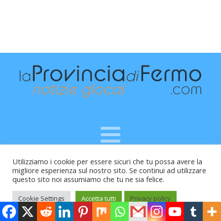
Utilizziamo i cookie per essere sicuri che tu possa avere la
Raffaele Vitali - via Leopardi 10 - 61121 Pesaro (PU) -
migliore esperienza sul nostro sito. Se continui ad utilizzare
Cod.Fisc VTLRFL77B02L500Y - Testata giornalistica, aut.
questo sito noi assumiamo che tu ne sia felice.
Trib.Fermo n.04/2010 del 05/08/2010
Cookie Settings
Accetta tutti
Privacy policy