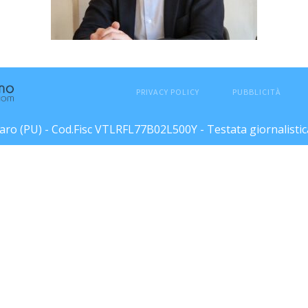
PRIVACY POLICY
PUBBLICITÀ
esaro (PU) - Cod.Fisc VTLRFL77B02L500Y - Testata giornalisti