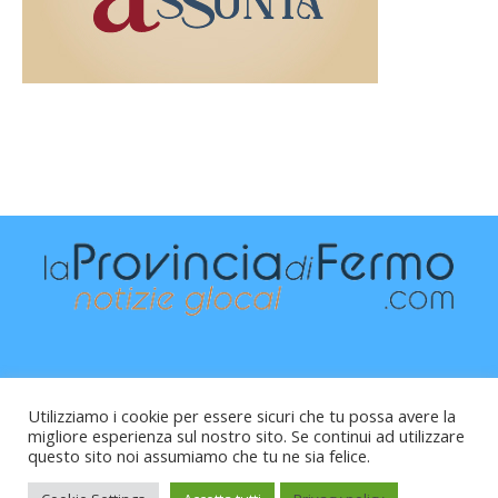
Utilizziamo i cookie per essere sicuri che tu possa avere la
migliore esperienza sul nostro sito. Se continui ad utilizzare
questo sito noi assumiamo che tu ne sia felice.
Raffaele Vitali - via Leopardi 10 - 61121 Pesaro (PU) -
Cod.Fisc VTLRFL77B02L500Y - Testata giornalistica, aut.