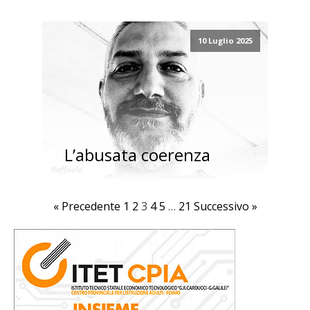
10 Luglio 2025
L’abusata coerenza
« Precedente
1
2
3
4
5
…
21
Successivo »