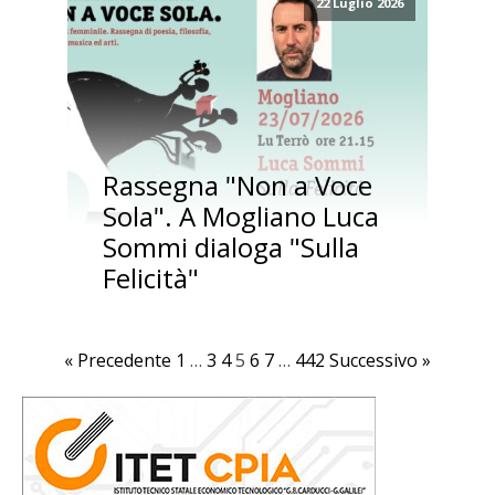
22 Luglio 2026
Rassegna "Non a Voce
Sola". A Mogliano Luca
Sommi dialoga "Sulla
Felicità"
« Precedente
1
…
3
4
5
6
7
…
442
Successivo »