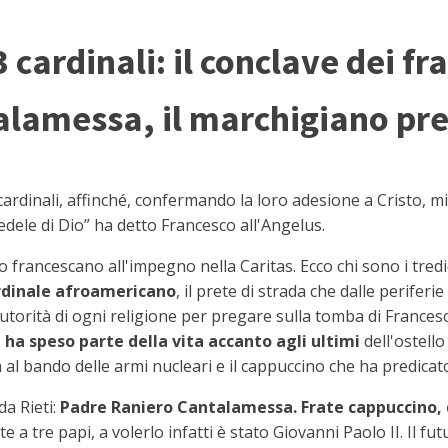
cardinali: il conclave dei fr
lamessa, il marchigiano pre
dinali, affinché, confermando la loro adesione a Cristo, mi 
edele di Dio” ha detto Francesco all'Angelus.
 francescano all'impegno nella Caritas. Ecco chi sono i tredi
ardinale afroamericano
, il prete di strada che dalle periferi
 autorità di ogni religione per pregare sulla tomba di Francesco
i ha speso parte della vita accanto agli ultimi
dell'ostell
a al bando delle armi nucleari e il cappuccino che ha predicato
a Rieti:
Padre Raniero Cantalamessa. Frate cappuccino, 
te a tre papi, a volerlo infatti è stato Giovanni Paolo II. Il fu