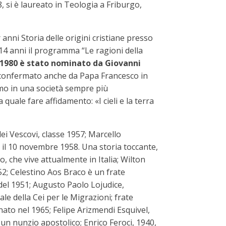
, si è laureato in Teologia a Friburgo,
 anni Storia delle origini cristiane presso
r 14 anni il programma “Le ragioni della
 1980 è stato nominato da Giovanni
3 confermato anche da Papa Francesco in
simo in una società sempre più
uale fare affidamento: «I cieli e la terra
i Vescovi, classe 1957; Marcello
 il 10 novembre 1958. Una storia toccante,
o, che vive attualmente in Italia; Wilton
52; Celestino Aos Braco è un frate
 del 1951; Augusto Paolo Lojudice,
e della Cei per le Migrazioni; frate
ato nel 1965; Felipe Arizmendi Esquivel,
 un nunzio apostolico; Enrico Feroci, 1940,