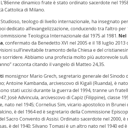
34. L’86enne dinamico frate è stato ordinato sacerdote nel 1958
tà Cattolica di Milano.
 Studioso, teologo di livello internazionale, ha insegnato per
è poi dedicato all’evangelizzazione, conducendo tra l’altro pe
Commissione Teologica Internazionale dal 1975 al 1981.
Nel
ia
, confermato da Benedetto XVI nel 2005 e il 18 luglio 201
evisioni sull’inevitabile tramonto della Chiesa e del cristiane
 sorridere. Abbiamo una profezia molto più autorevole sulla q
no” racconta citando il vangelo di Matteo 24,35.
ti
monsignor Mario Grech, segretario generale del Sinodo de
no; Antoine Kambanda, arcivescovo di Kigali (Ruanda), è nato
sono stati uccisi durante la guerra del 1994, tranne un fratell
; Josè Advincula, arcivescovo di Capiz (Filippine), classe 19
e, nato nel 1945; Cornelius Sim, vicario apostolico in Brunei
lcino, è del 1964 ed è segretario della Commissione Episcopal
l Sacro Convento di Assisi. Ordinato sacerdote nel 2000, è n
sas, è del 1940; Silvano Tomasi è un altro nato nel 1940 ed è