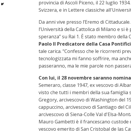
provincia di Ascoli Piceno, il 22 luglio 19
Svizzera, e in Lettere classiche all'Universi
Da anni vive presso l’Eremo di Cittaducale.
l’Università della Cattolica di Milano e si 
speranza” su Rai 1. È stato membro della 
Paolo II Predicatore della Casa Pontific
tale carica. “Confesso che le ricorrenti pr
tecnologizzata mi fanno soffrire, ma anche
passeranno, ma le mie parole non passeran
Con lui, il 28 novembre saranno nomina
Semeraro, classe 1947, ex vescovo di Alba
visto che tutti i membri della sua famiglia 
Gregory, arcivescovo di Washington del 1947
cappuccino, arcivescovo di Santiago del Cil
arcivescovo di Siena-Colle Val d'Elsa-Monta
Mauro Gambetti è il francescano custode de
vescovo emerito di San Cristobal de las Ca