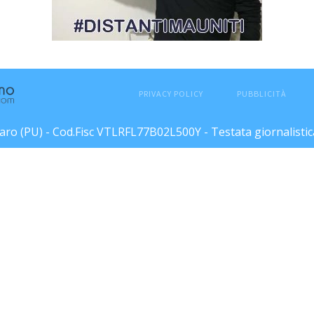
PRIVACY POLICY
PUBBLICITÀ
esaro (PU) - Cod.Fisc VTLRFL77B02L500Y - Testata giornalisti