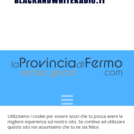
Utilizziamo i cookie per essere sicuri che tu possa avere la
Raffaele Vitali - via Leopardi 10 - 61121 Pesaro (PU) -
migliore esperienza sul nostro sito. Se continui ad utilizzare
Cod.Fisc VTLRFL77B02L500Y - Testata giornalistica, aut.
questo sito noi assumiamo che tu ne sia felice.
Trib.Fermo n.04/2010 del 05/08/2010