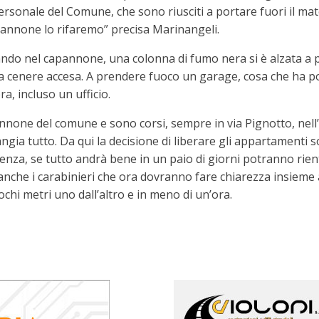
l personale del Comune, che sono riusciti a portare fuori il m
pannone lo rifaremo” precisa Marinangeli.
ndo nel capannone, una colonna di fumo nera si è alzata a po
la cenere accesa. A prendere fuoco un garage, cosa che ha p
a, incluso un ufficio.
apannone del comune e sono corsi, sempre in via Pignotto, nel
a tutto. Da qui la decisione di liberare gli appartamenti so
tenza, se tutto andrà bene in un paio di giorni potranno rien
nche i carabinieri che ora dovranno fare chiarezza insieme ai
ochi metri uno dall’altro e in meno di un’ora.