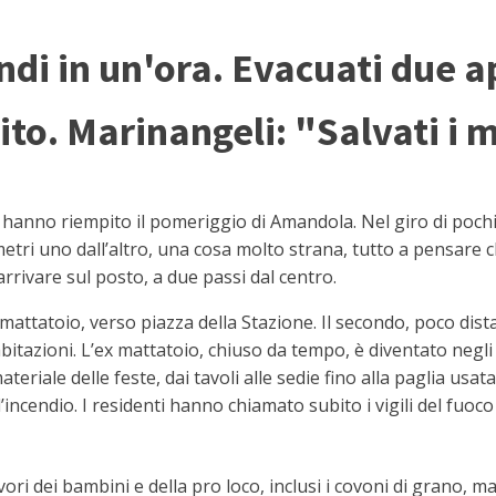
di in un'ora. Evacuati due 
o. Marinangeli: "Salvati i m
hanno riempito il pomeriggio di Amandola. Nel giro di pochi 
ri uno dall’altro, una cosa molto strana, tutto a pensare ch
arrivare sul posto, a due passi dal centro.
x mattatoio, verso piazza della Stazione. Il secondo, poco di
abitazioni. L’ex mattatoio, chiuso da tempo, è diventato negli
teriale delle feste, dai tavoli alle sedie fino alla paglia usata
’incendio. I residenti hanno chiamato subito i vigili del fuoc
vori dei bambini e della pro loco, inclusi i covoni di grano, 