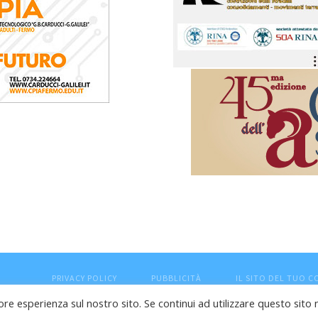
PRIVACY POLICY
PUBBLICITÀ
IL SITO DEL TUO 
ore esperienza sul nostro sito. Se continui ad utilizzare questo sito 
esaro (PU) - Cod.Fisc VTLRFL77B02L500Y - Testata giornalisti