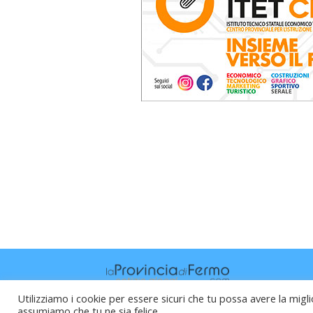
Utilizziamo i cookie per essere sicuri che tu possa avere la migli
assumiamo che tu ne sia felice.
Raffaele Vitali - via Leopardi 10 - 61121 P